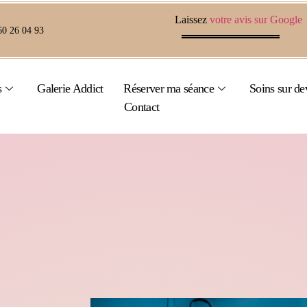
Laissez
votre avis sur Google
60 26 04 93
s
Galerie Addict
Réserver ma séance
Soins sur de
Contact