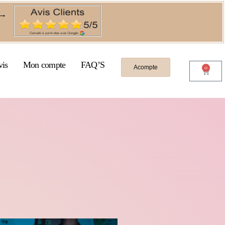
→
vis
Mon compte
FAQ’S
Acompte
0