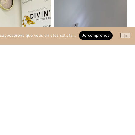
s supposerons que vous en êtes satisfait.
Je comprends
Instagram
@divin_addict
Suivez nous
sur Instagram
@divin_addict