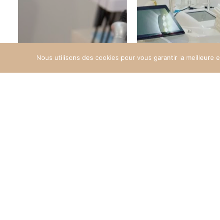
Nous utilisons des cookies pour vous garantir la meilleure 
Instagram
Instagra
@divin_addict
@divin_addic