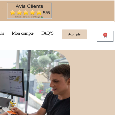
→
vis
Mon compte
FAQ’S
Acompte
0