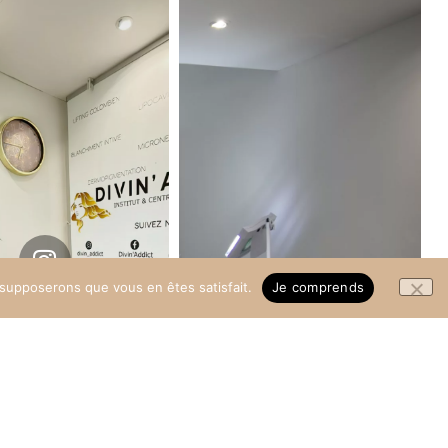
Instagram
@divin_addict
s supposerons que vous en êtes satisfait.
Je comprends