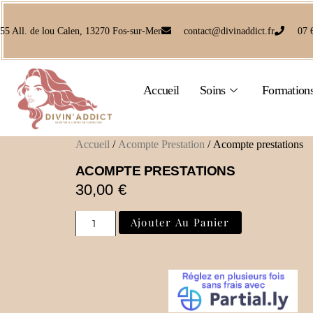
55 All. de lou Calen, 13270 Fos-sur-Mer
contact@divinaddict.fr
07 
Accueil
Soins
Formation
Accueil
/
Acompte Prestation
/ Acompte prestations
ACOMPTE PRESTATIONS
30,00
€
Ajouter Au Panier