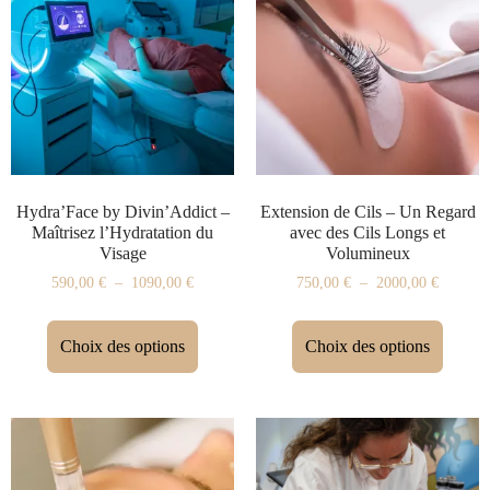
Hydra’Face by Divin’Addict –
Extension de Cils – Un Regard
Maîtrisez l’Hydratation du
avec des Cils Longs et
Visage
Volumineux
590,00
€
–
1090,00
€
750,00
€
–
2000,00
€
Choix des options
Choix des options