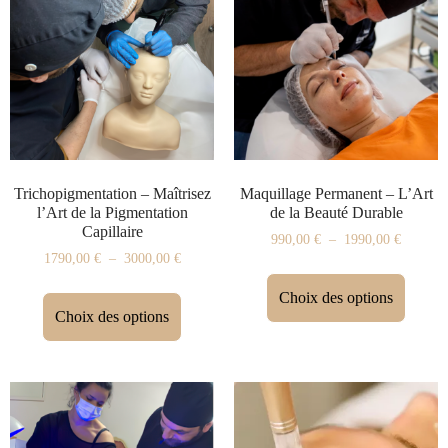
Trichopigmentation – Maîtrisez
Maquillage Permanent – L’Art
l’Art de la Pigmentation
de la Beauté Durable
Capillaire
990,00
€
–
1990,00
€
1790,00
€
–
3000,00
€
Choix des options
Choix des options